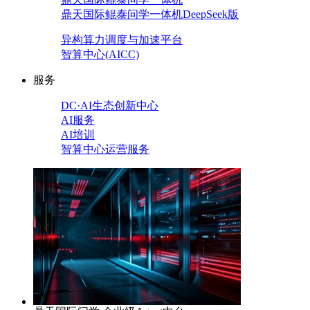
鼎天国际鲲泰问学一体机DeepSeek版
异构算力调度与加速平台
智算中心(AICC)
服务
DC·AI生态创新中心
AI服务
AI培训
智算中心运营服务