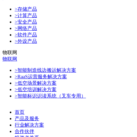
>存储产品
>计算产品
>安全产品
>网络产品
>软件产品
>外设产品
物联网
物联网
>智能制造线边搬运解决方案
>RaaS运营服务解决方案
>低空场景解决方案
>低空培训解决方案
>智能标识识读系统（叉车专用）
首页
产品及服务
行业解决方案
合作伙伴